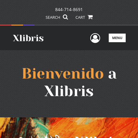
844-714-8691
SEARCH
CART
User Men
MENU
Bienvenido
a
Xlibris