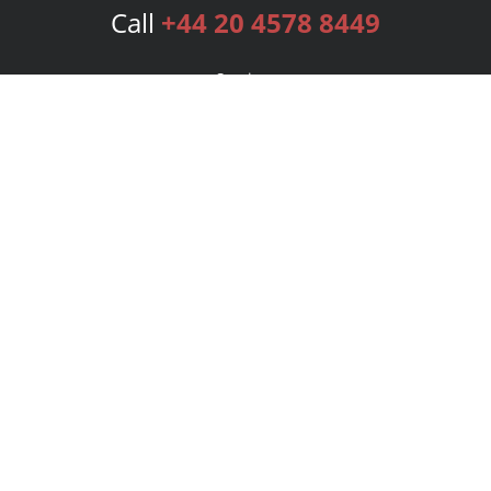
Call
+44 20 4578 8449
Services
Publishing Plans
Editorial
Add-On
Marketing
Get Started
FAQs
Bookstore
New Releases
BookStub™ Redemption
Login
Register
Contact Us
Referral Programme