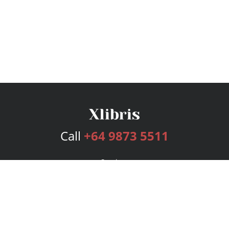
Call
+64 9873 5511
Services
Publishing Plans
Editorial
Add-On
Marketing
Get Started