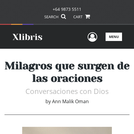
+64 9873 5511
SEARCH
CART
User Men
MENU
Milagros que surgen de
las oraciones
Conversaciones con Dios
by
Ann Malik Oman